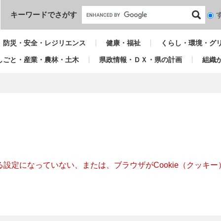
本文へ
キーワードでさがす
検
索
対
防災・安全・レジリエンス
健康・福祉
くらし・環境・グ
象
しごと・産業・農林・土木
県政情報・ＤＸ・県の計画
組織
きる設定になっていない、または、ブラウザがCookie（クッ