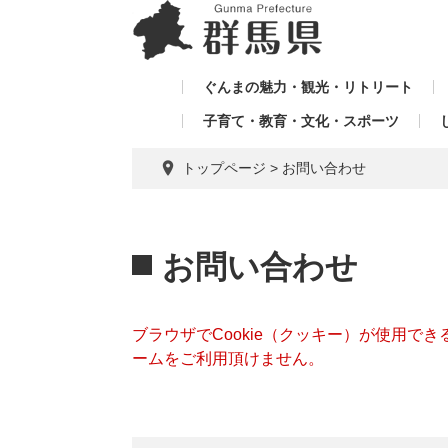
ペ
メ
メ
ー
ニ
ニ
ジ
ュ
ュ
の
ー
ぐんまの魅力・観光・リトリート
ー
先
を
子育て・教育・文化・スポーツ
を
頭
飛
飛
で
ば
トップページ
>
お問い合わせ
す。
し
ば
て
し
本
本
て
文
文
お問い合わせ
へ
ブラウザでCookie（クッキー）が使用で
ームをご利用頂けません。