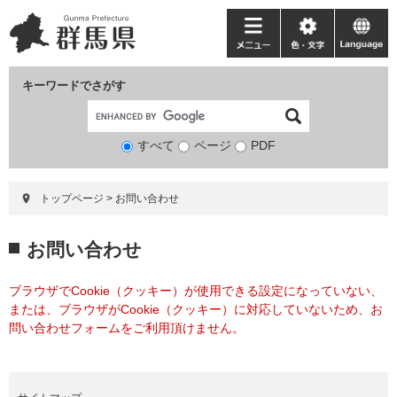
ペ
メ
ー
ニ
メ
色・
language
ジ
ュ
ニ
文
の
ー
ュ
字
キーワードでさがす
先
を
ー
頭
飛
で
ば
すべて
ページ
検
PDF
す。
し
索
て
対
本
トップページ
>
お問い合わせ
象
文
へ
本
お問い合わせ
文
ブラウザでCookie（クッキー）が使用できる設定になっていない、
または、ブラウザがCookie（クッキー）に対応していないため、お
問い合わせフォームをご利用頂けません。