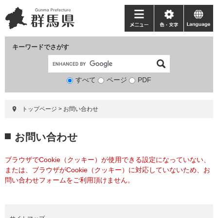
ペ
メ
ー
ニ
メ
色・
language
ジ
ュ
ニ
文
の
ー
ュ
字
キーワードでさがす
先
を
ー
頭
飛
で
ば
すべて
ページ
検
PDF
す。
し
索
て
対
本
トップページ
>
お問い合わせ
象
文
へ
本
お問い合わせ
文
ブラウザでCookie（クッキー）が使用できる設定になっていない、
または、ブラウザがCookie（クッキー）に対応していないため、お
問い合わせフォームをご利用頂けません。