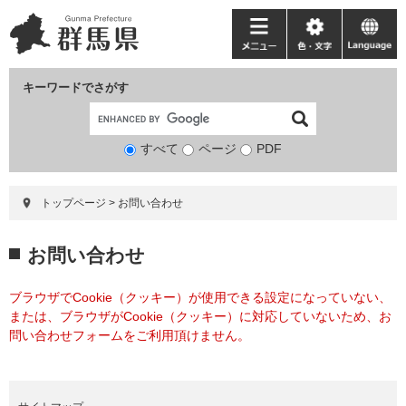
ペ
メ
ー
ニ
メ
色・
language
ジ
ュ
ニ
文
の
ー
ュ
字
キーワードでさがす
先
を
ー
頭
飛
で
ば
すべて
ページ
検
PDF
す。
し
索
て
対
本
トップページ
>
お問い合わせ
象
文
へ
本
お問い合わせ
文
ブラウザでCookie（クッキー）が使用できる設定になっていない、
または、ブラウザがCookie（クッキー）に対応していないため、お
問い合わせフォームをご利用頂けません。