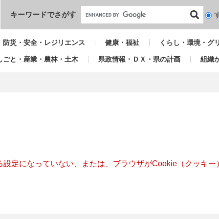
本文へ
キーワードでさがす
検
索
対
防災・安全・レジリエンス
健康・福祉
くらし・環境・グ
象
しごと・産業・農林・土木
県政情報・ＤＸ・県の計画
組織
きる設定になっていない、または、ブラウザがCookie（クッ