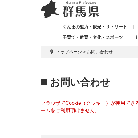
ペ
メ
メ
ー
ニ
ニ
ジ
ュ
ュ
の
ー
ぐんまの魅力・観光・リトリート
ー
先
を
子育て・教育・文化・スポーツ
を
頭
飛
飛
で
ば
トップページ
>
お問い合わせ
す。
し
ば
て
し
本
本
て
文
文
お問い合わせ
へ
ブラウザでCookie（クッキー）が使用で
ームをご利用頂けません。