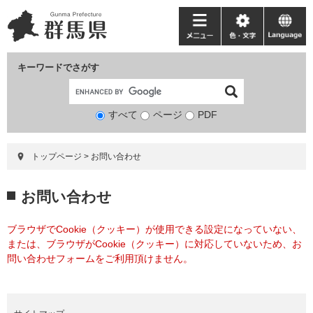
ペ
メ
ー
ニ
メ
色・
language
ジ
ュ
ニ
文
の
ー
ュ
字
キーワードでさがす
先
を
ー
頭
飛
で
ば
すべて
ページ
検
PDF
す。
し
索
て
対
本
トップページ
>
お問い合わせ
象
文
へ
本
お問い合わせ
文
ブラウザでCookie（クッキー）が使用できる設定になっていない、
または、ブラウザがCookie（クッキー）に対応していないため、お
問い合わせフォームをご利用頂けません。