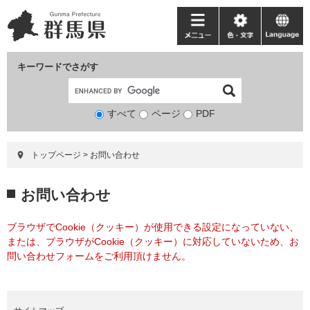
ペ
メ
ー
ニ
メ
色・
language
ジ
ュ
ニ
文
の
ー
ュ
字
キーワードでさがす
先
を
ー
頭
飛
で
ば
すべて
ページ
検
PDF
す。
し
索
て
対
本
トップページ
>
お問い合わせ
象
文
へ
本
お問い合わせ
文
ブラウザでCookie（クッキー）が使用できる設定になっていない、
または、ブラウザがCookie（クッキー）に対応していないため、お
問い合わせフォームをご利用頂けません。