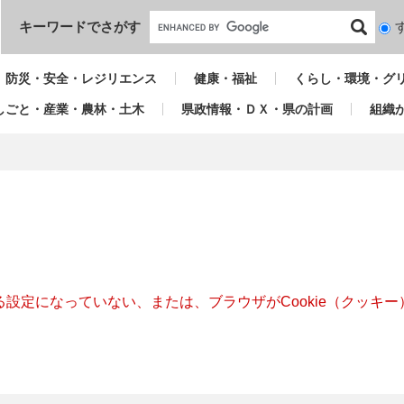
本文へ
キーワードでさがす
検
索
対
防災・安全・レジリエンス
健康・福祉
くらし・環境・グ
象
しごと・産業・農林・土木
県政情報・ＤＸ・県の計画
組織
きる設定になっていない、または、ブラウザがCookie（クッ