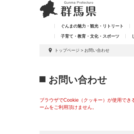
ペ
メ
メ
ー
ニ
ニ
ジ
ュ
ュ
の
ー
ぐんまの魅力・観光・リトリート
ー
先
を
子育て・教育・文化・スポーツ
を
頭
飛
飛
で
ば
トップページ
>
お問い合わせ
す。
し
ば
て
し
本
本
て
文
文
お問い合わせ
へ
ブラウザでCookie（クッキー）が使用で
ームをご利用頂けません。