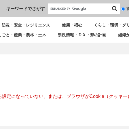
本文へ
キーワードでさがす
検
索
対
防災・安全・レジリエンス
健康・福祉
くらし・環境・グ
象
しごと・産業・農林・土木
県政情報・ＤＸ・県の計画
組織
きる設定になっていない、または、ブラウザがCookie（クッ