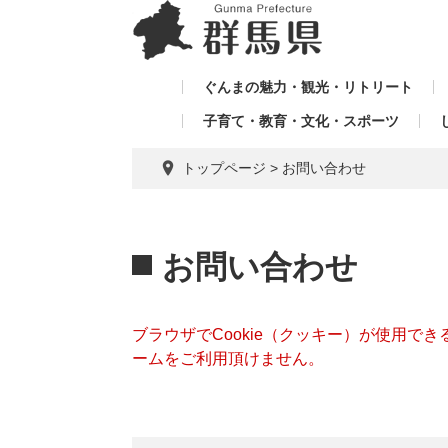
ペ
メ
メ
ー
ニ
ニ
ジ
ュ
ュ
の
ー
ぐんまの魅力・観光・リトリート
ー
先
を
子育て・教育・文化・スポーツ
を
頭
飛
飛
で
ば
トップページ
>
お問い合わせ
す。
し
ば
て
し
本
本
て
文
文
お問い合わせ
へ
ブラウザでCookie（クッキー）が使用で
ームをご利用頂けません。