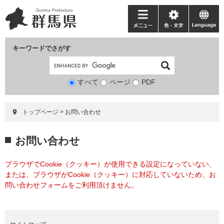
ペ
メ
ー
ニ
メ
色・
language
ジ
ュ
ニ
文
の
ー
ュ
字
キーワードでさがす
先
を
ー
頭
飛
で
ば
すべて
ページ
検
PDF
す。
し
索
て
対
本
トップページ
>
お問い合わせ
象
文
へ
本
お問い合わせ
文
ブラウザでCookie（クッキー）が使用できる設定になっていない、
または、ブラウザがCookie（クッキー）に対応していないため、お
問い合わせフォームをご利用頂けません。