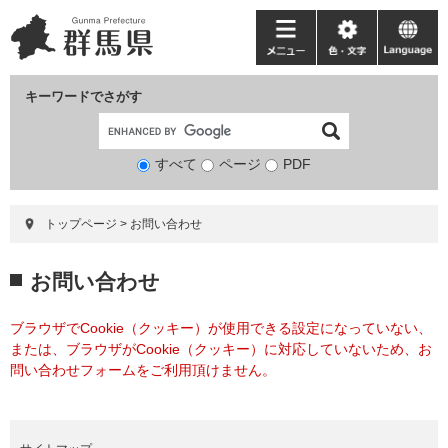
ペ
メ
ー
ニ
メ
色・
language
ジ
ュ
ニ
文
の
ー
ュ
字
キーワードでさがす
先
を
ー
頭
飛
で
ば
すべて
ページ
検
PDF
す。
し
索
て
対
本
トップページ
>
お問い合わせ
象
文
へ
本
お問い合わせ
文
ブラウザでCookie（クッキー）が使用できる設定になっていない、
または、ブラウザがCookie（クッキー）に対応していないため、お
問い合わせフォームをご利用頂けません。