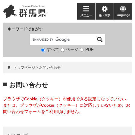
ペ
メ
ー
ニ
メ
色・
language
ジ
ュ
ニ
文
の
ー
ュ
字
キーワードでさがす
先
を
ー
頭
飛
で
ば
すべて
ページ
検
PDF
す。
し
索
て
対
本
トップページ
>
お問い合わせ
象
文
へ
本
お問い合わせ
文
ブラウザでCookie（クッキー）が使用できる設定になっていない、
または、ブラウザがCookie（クッキー）に対応していないため、お
問い合わせフォームをご利用頂けません。