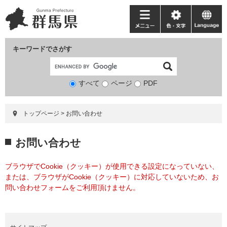
ペ
メ
ー
ニ
メ
色・
language
ジ
ュ
ニ
文
の
ー
ュ
字
キーワードでさがす
先
を
ー
頭
飛
で
ば
すべて
ページ
検
PDF
す。
し
索
て
対
本
トップページ
>
お問い合わせ
象
文
へ
本
お問い合わせ
文
ブラウザでCookie（クッキー）が使用できる設定になっていない、
または、ブラウザがCookie（クッキー）に対応していないため、お
問い合わせフォームをご利用頂けません。