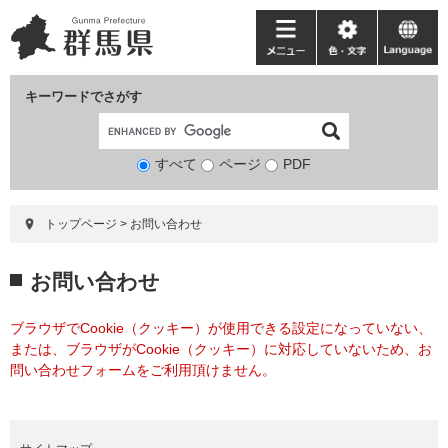
ペ
メ
ー
ニ
メ
色・
language
ジ
ュ
ニ
文
の
ー
ュ
字
キーワードでさがす
先
を
ー
頭
飛
で
ば
すべて
ページ
検
PDF
す。
し
索
て
対
本
トップページ
>
お問い合わせ
象
文
へ
本
お問い合わせ
文
ブラウザでCookie（クッキー）が使用できる設定になっていない、
または、ブラウザがCookie（クッキー）に対応していないため、お
問い合わせフォームをご利用頂けません。