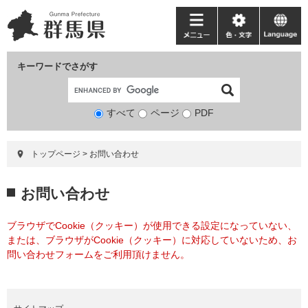
ペ
メ
ー
ニ
メ
色・
language
ジ
ュ
ニ
文
の
ー
ュ
字
キーワードでさがす
先
を
ー
頭
飛
で
ば
すべて
ページ
検
PDF
す。
し
索
て
対
本
トップページ
>
お問い合わせ
象
文
へ
本
お問い合わせ
文
ブラウザでCookie（クッキー）が使用できる設定になっていない、
または、ブラウザがCookie（クッキー）に対応していないため、お
問い合わせフォームをご利用頂けません。