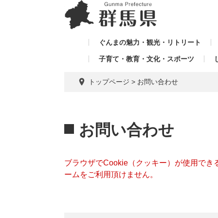
ペ
メ
メ
ー
ニ
ニ
ジ
ュ
ュ
の
ー
ぐんまの魅力・観光・リトリート
ー
先
を
子育て・教育・文化・スポーツ
を
頭
飛
飛
で
ば
トップページ
>
お問い合わせ
す。
し
ば
て
し
本
本
て
文
文
お問い合わせ
へ
ブラウザでCookie（クッキー）が使用で
ームをご利用頂けません。