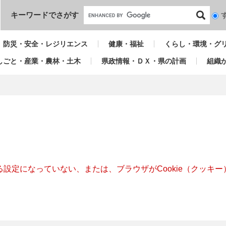
本文へ
キーワードでさがす
検
索
対
防災・安全・レジリエンス
健康・福祉
くらし・環境・グ
象
しごと・産業・農林・土木
県政情報・ＤＸ・県の計画
組織
きる設定になっていない、または、ブラウザがCookie（クッ