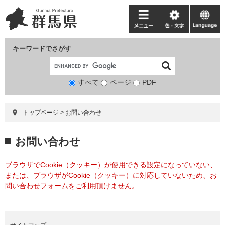
ペ
メ
ー
ニ
メ
色・
language
ジ
ュ
ニ
文
の
ー
ュ
字
キーワードでさがす
先
を
ー
頭
飛
で
ば
すべて
ページ
検
PDF
す。
し
索
て
対
本
トップページ
>
お問い合わせ
象
文
へ
本
お問い合わせ
文
ブラウザでCookie（クッキー）が使用できる設定になっていない、
または、ブラウザがCookie（クッキー）に対応していないため、お
問い合わせフォームをご利用頂けません。