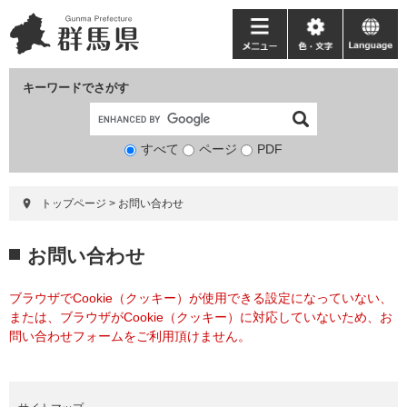
ペ
メ
ー
ニ
メ
色・
language
ジ
ュ
ニ
文
の
ー
ュ
字
キーワードでさがす
先
を
ー
頭
飛
で
ば
すべて
ページ
検
PDF
す。
し
索
て
対
本
トップページ
>
お問い合わせ
象
文
へ
本
お問い合わせ
文
ブラウザでCookie（クッキー）が使用できる設定になっていない、
または、ブラウザがCookie（クッキー）に対応していないため、お
問い合わせフォームをご利用頂けません。