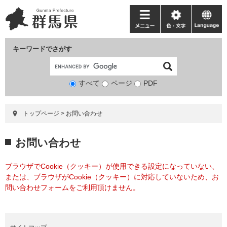
ペ
メ
ー
ニ
メ
色・
language
ジ
ュ
ニ
文
の
ー
ュ
字
キーワードでさがす
先
を
ー
頭
飛
で
ば
すべて
ページ
検
PDF
す。
し
索
て
対
本
トップページ
>
お問い合わせ
象
文
へ
本
お問い合わせ
文
ブラウザでCookie（クッキー）が使用できる設定になっていない、
または、ブラウザがCookie（クッキー）に対応していないため、お
問い合わせフォームをご利用頂けません。