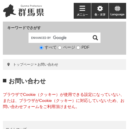
ペ
メ
ー
ニ
メ
色・
language
ジ
ュ
ニ
文
の
ー
ュ
字
キーワードでさがす
先
を
ー
頭
飛
で
ば
すべて
ページ
検
PDF
す。
し
索
て
対
本
トップページ
>
お問い合わせ
象
文
へ
本
お問い合わせ
文
ブラウザでCookie（クッキー）が使用できる設定になっていない、
または、ブラウザがCookie（クッキー）に対応していないため、お
問い合わせフォームをご利用頂けません。