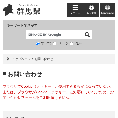
ペ
メ
ー
ニ
メ
色・
language
ジ
ュ
ニ
文
の
ー
ュ
字
キーワードでさがす
先
を
ー
頭
飛
で
ば
すべて
ページ
検
PDF
す。
し
索
て
対
本
トップページ
>
お問い合わせ
象
文
へ
本
お問い合わせ
文
ブラウザでCookie（クッキー）が使用できる設定になっていない、
または、ブラウザがCookie（クッキー）に対応していないため、お
問い合わせフォームをご利用頂けません。