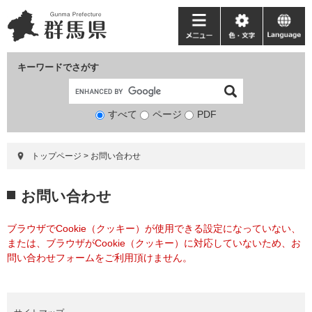
ペ
メ
ー
ニ
メ
色・
language
ジ
ュ
ニ
文
の
ー
ュ
字
キーワードでさがす
先
を
ー
頭
飛
で
ば
すべて
ページ
検
PDF
す。
し
索
て
対
本
トップページ
>
お問い合わせ
象
文
へ
本
お問い合わせ
文
ブラウザでCookie（クッキー）が使用できる設定になっていない、
または、ブラウザがCookie（クッキー）に対応していないため、お
問い合わせフォームをご利用頂けません。