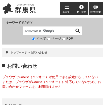
ペ
メ
ー
ニ
メ
色・
language
ジ
ュ
ニ
文
の
ー
ュ
字
キーワードでさがす
先
を
ー
頭
飛
で
ば
すべて
ページ
検
PDF
す。
し
索
て
対
本
トップページ
>
お問い合わせ
象
文
へ
本
お問い合わせ
文
ブラウザでCookie（クッキー）が使用できる設定になっていない、
または、ブラウザがCookie（クッキー）に対応していないため、お
問い合わせフォームをご利用頂けません。