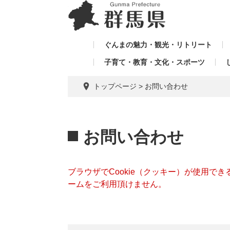
ペ
メ
メ
ー
ニ
ニ
ジ
ュ
ュ
の
ー
ぐんまの魅力・観光・リトリート
ー
先
を
子育て・教育・文化・スポーツ
を
頭
飛
飛
で
ば
トップページ
>
お問い合わせ
す。
し
ば
て
し
本
本
て
文
文
お問い合わせ
へ
ブラウザでCookie（クッキー）が使用で
ームをご利用頂けません。