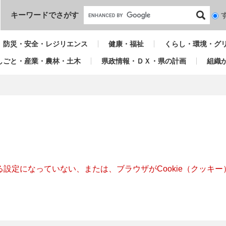
本文へ
キーワードでさがす
検
索
対
防災・安全・レジリエンス
健康・福祉
くらし・環境・グ
象
しごと・産業・農林・土木
県政情報・ＤＸ・県の計画
組織
きる設定になっていない、または、ブラウザがCookie（クッ