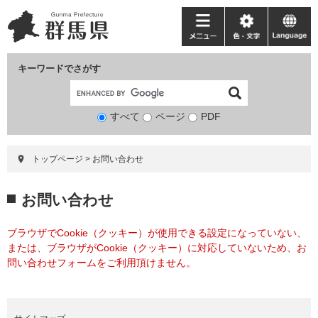
ペ
メ
ー
ニ
メ
色・
language
ジ
ュ
ニ
文
の
ー
ュ
字
キーワードでさがす
先
を
ー
頭
飛
で
ば
すべて
ページ
検
PDF
す。
し
索
て
対
本
トップページ
>
お問い合わせ
象
文
へ
本
お問い合わせ
文
ブラウザでCookie（クッキー）が使用できる設定になっていない、
または、ブラウザがCookie（クッキー）に対応していないため、お
問い合わせフォームをご利用頂けません。