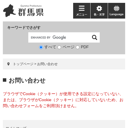
ペ
メ
ー
ニ
メ
色・
language
ジ
ュ
ニ
文
の
ー
ュ
字
キーワードでさがす
先
を
ー
頭
飛
で
ば
すべて
ページ
検
PDF
す。
し
索
て
対
本
トップページ
>
お問い合わせ
象
文
へ
本
お問い合わせ
文
ブラウザでCookie（クッキー）が使用できる設定になっていない、
または、ブラウザがCookie（クッキー）に対応していないため、お
問い合わせフォームをご利用頂けません。