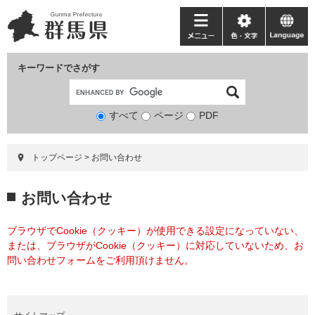
ペ
メ
ー
ニ
メ
色・
language
ジ
ュ
ニ
文
の
ー
ュ
字
キーワードでさがす
先
を
ー
頭
飛
で
ば
すべて
ページ
検
PDF
す。
し
索
て
対
本
トップページ
>
お問い合わせ
象
文
へ
本
お問い合わせ
文
ブラウザでCookie（クッキー）が使用できる設定になっていない、
または、ブラウザがCookie（クッキー）に対応していないため、お
問い合わせフォームをご利用頂けません。