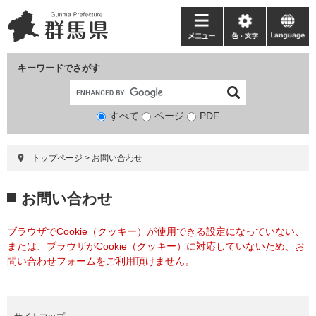
ペ
メ
ー
ニ
メ
色・
language
ジ
ュ
ニ
文
の
ー
ュ
字
キーワードでさがす
先
を
ー
頭
飛
で
ば
すべて
ページ
検
PDF
す。
し
索
て
対
本
トップページ
>
お問い合わせ
象
文
へ
本
お問い合わせ
文
ブラウザでCookie（クッキー）が使用できる設定になっていない、
または、ブラウザがCookie（クッキー）に対応していないため、お
問い合わせフォームをご利用頂けません。