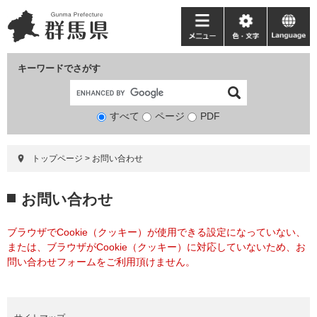
ペ
メ
ー
ニ
メ
色・
language
ジ
ュ
ニ
文
の
ー
ュ
字
キーワードでさがす
先
を
ー
頭
飛
で
ば
すべて
ページ
検
PDF
す。
し
索
て
対
本
トップページ
>
お問い合わせ
象
文
へ
本
お問い合わせ
文
ブラウザでCookie（クッキー）が使用できる設定になっていない、
または、ブラウザがCookie（クッキー）に対応していないため、お
問い合わせフォームをご利用頂けません。