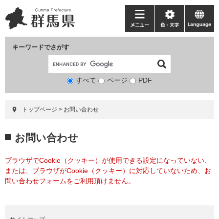
ペ
メ
ー
ニ
メ
色・
language
ジ
ュ
ニ
文
の
ー
ュ
字
キーワードでさがす
先
を
ー
頭
飛
で
ば
すべて
ページ
検
PDF
す。
し
索
て
対
本
トップページ
>
お問い合わせ
象
文
へ
本
お問い合わせ
文
ブラウザでCookie（クッキー）が使用できる設定になっていない、
または、ブラウザがCookie（クッキー）に対応していないため、お
問い合わせフォームをご利用頂けません。