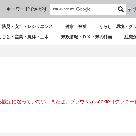
本文へ
キーワードでさがす
検
索
対
防災・安全・レジリエンス
健康・福祉
くらし・環境・グ
象
しごと・産業・農林・土木
県政情報・ＤＸ・県の計画
組織
きる設定になっていない、または、ブラウザがCookie（クッ