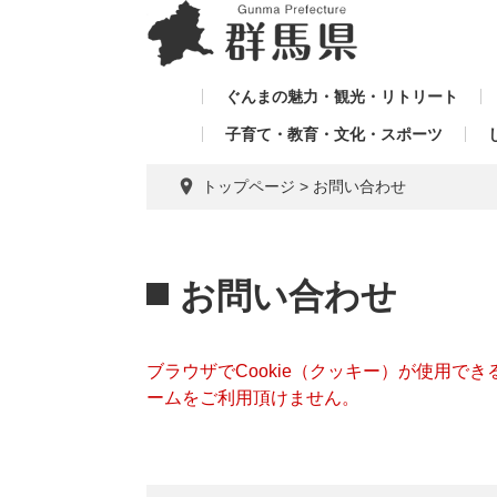
ペ
メ
メ
ー
ニ
ニ
ジ
ュ
ュ
の
ー
ぐんまの魅力・観光・リトリート
ー
先
を
子育て・教育・文化・スポーツ
を
頭
飛
飛
で
ば
トップページ
>
お問い合わせ
す。
し
ば
て
し
本
本
て
文
文
お問い合わせ
へ
ブラウザでCookie（クッキー）が使用で
ームをご利用頂けません。