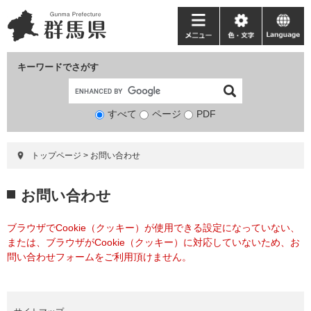
ペ
メ
ー
ニ
メ
色・
language
ジ
ュ
ニ
文
の
ー
ュ
字
キーワードでさがす
先
を
ー
頭
飛
で
ば
すべて
ページ
検
PDF
す。
し
索
て
対
本
トップページ
>
お問い合わせ
象
文
へ
本
お問い合わせ
文
ブラウザでCookie（クッキー）が使用できる設定になっていない、
または、ブラウザがCookie（クッキー）に対応していないため、お
問い合わせフォームをご利用頂けません。