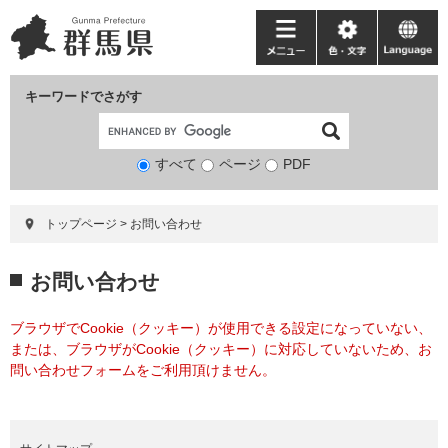
ペ
メ
ー
ニ
メ
色・
language
ジ
ュ
ニ
文
の
ー
ュ
字
キーワードでさがす
先
を
ー
頭
飛
で
ば
すべて
ページ
検
PDF
す。
し
索
て
対
本
トップページ
>
お問い合わせ
象
文
へ
本
お問い合わせ
文
ブラウザでCookie（クッキー）が使用できる設定になっていない、
または、ブラウザがCookie（クッキー）に対応していないため、お
問い合わせフォームをご利用頂けません。