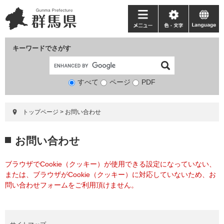
ペ
メ
ー
ニ
メ
色・
language
ジ
ュ
ニ
文
の
ー
ュ
字
キーワードでさがす
先
を
ー
頭
飛
で
ば
すべて
ページ
検
PDF
す。
し
索
て
対
本
トップページ
>
お問い合わせ
象
文
へ
本
お問い合わせ
文
ブラウザでCookie（クッキー）が使用できる設定になっていない、
または、ブラウザがCookie（クッキー）に対応していないため、お
問い合わせフォームをご利用頂けません。