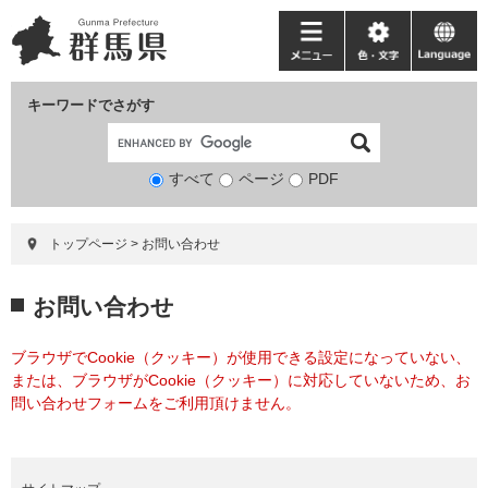
ペ
メ
ー
ニ
メ
色・
language
ジ
ュ
ニ
文
の
ー
ュ
字
キーワードでさがす
先
を
ー
頭
飛
で
ば
すべて
ページ
検
PDF
す。
し
索
て
対
本
トップページ
>
お問い合わせ
象
文
へ
本
お問い合わせ
文
ブラウザでCookie（クッキー）が使用できる設定になっていない、
または、ブラウザがCookie（クッキー）に対応していないため、お
問い合わせフォームをご利用頂けません。