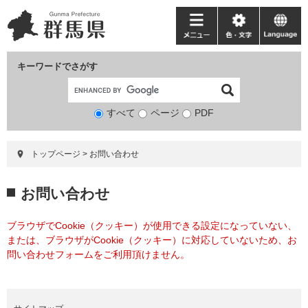
ペ
メ
ー
ニ
メ
色・
language
ジ
ュ
ニ
文
の
ー
ュ
字
キーワードでさがす
先
を
ー
頭
飛
で
ば
すべて
ページ
検
PDF
す。
し
索
て
対
本
トップページ
>
お問い合わせ
象
文
へ
本
お問い合わせ
文
ブラウザでCookie（クッキー）が使用できる設定になっていない、
または、ブラウザがCookie（クッキー）に対応していないため、お
問い合わせフォームをご利用頂けません。