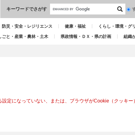
本文へ
キーワードでさがす
検
索
対
防災・安全・レジリエンス
健康・福祉
くらし・環境・グ
象
しごと・産業・農林・土木
県政情報・ＤＸ・県の計画
組織
きる設定になっていない、または、ブラウザがCookie（クッ