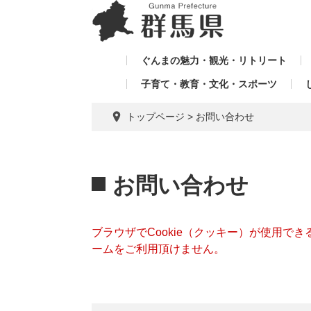
ペ
メ
メ
ー
ニ
ニ
ジ
ュ
ュ
の
ー
ぐんまの魅力・観光・リトリート
ー
先
を
子育て・教育・文化・スポーツ
を
頭
飛
飛
で
ば
トップページ
>
お問い合わせ
す。
し
ば
て
し
本
本
て
文
文
お問い合わせ
へ
ブラウザでCookie（クッキー）が使用で
ームをご利用頂けません。