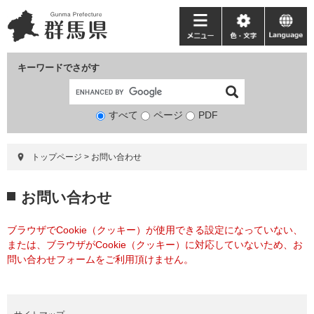
ペ
メ
ー
ニ
メ
色・
language
ジ
ュ
ニ
文
の
ー
ュ
字
キーワードでさがす
先
を
ー
頭
飛
で
ば
すべて
ページ
検
PDF
す。
し
索
て
対
本
トップページ
>
お問い合わせ
象
文
へ
本
お問い合わせ
文
ブラウザでCookie（クッキー）が使用できる設定になっていない、
または、ブラウザがCookie（クッキー）に対応していないため、お
問い合わせフォームをご利用頂けません。