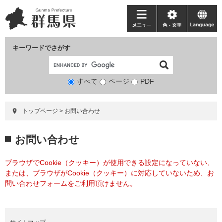
ペ
メ
ー
ニ
メ
色・
language
ジ
ュ
ニ
文
の
ー
ュ
字
キーワードでさがす
先
を
ー
頭
飛
で
ば
すべて
ページ
検
PDF
す。
し
索
て
対
本
トップページ
>
お問い合わせ
象
文
へ
本
お問い合わせ
文
ブラウザでCookie（クッキー）が使用できる設定になっていない、
または、ブラウザがCookie（クッキー）に対応していないため、お
問い合わせフォームをご利用頂けません。