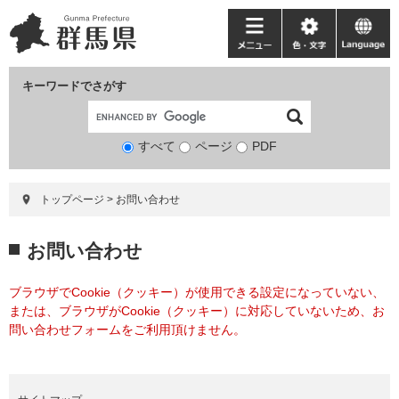
ペ
メ
ー
ニ
メ
色・
language
ジ
ュ
ニ
文
の
ー
ュ
字
キーワードでさがす
先
を
ー
頭
飛
で
ば
すべて
ページ
検
PDF
す。
し
索
て
対
本
トップページ
>
お問い合わせ
象
文
へ
本
お問い合わせ
文
ブラウザでCookie（クッキー）が使用できる設定になっていない、
または、ブラウザがCookie（クッキー）に対応していないため、お
問い合わせフォームをご利用頂けません。