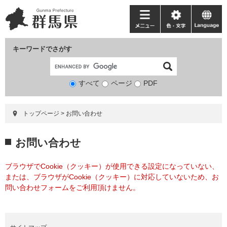
ペ
メ
ー
ニ
メ
色・
language
ジ
ュ
ニ
文
の
ー
ュ
字
キーワードでさがす
先
を
ー
頭
飛
で
ば
すべて
ページ
検
PDF
す。
し
索
て
対
本
トップページ
>
お問い合わせ
象
文
へ
本
お問い合わせ
文
ブラウザでCookie（クッキー）が使用できる設定になっていない、
または、ブラウザがCookie（クッキー）に対応していないため、お
問い合わせフォームをご利用頂けません。