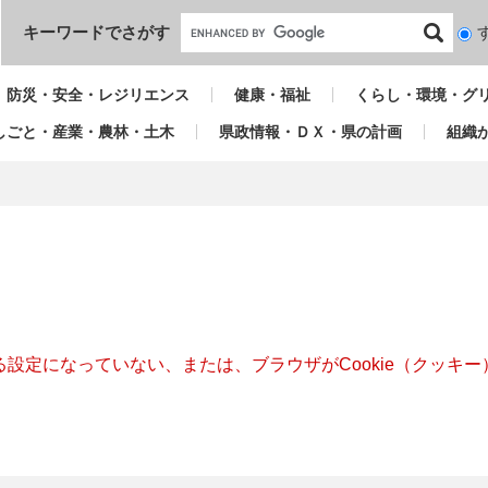
本文へ
キーワードでさがす
検
索
対
防災・安全・レジリエンス
健康・福祉
くらし・環境・グ
象
しごと・産業・農林・土木
県政情報・ＤＸ・県の計画
組織
きる設定になっていない、または、ブラウザがCookie（クッ