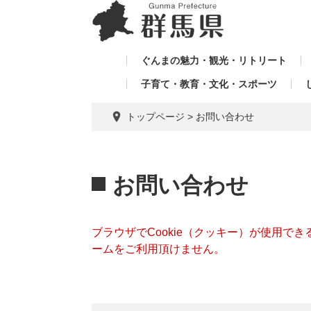
ペ
メ
メ
ー
ニ
ニ
ジ
ュ
ュ
の
ー
ぐんまの魅力・観光・リトリート
ー
先
を
子育て・教育・文化・スポーツ
を
頭
飛
飛
で
ば
トップページ
>
お問い合わせ
す。
し
ば
て
し
本
本
て
文
文
お問い合わせ
へ
ブラウザでCookie（クッキー）が使用で
ームをご利用頂けません。