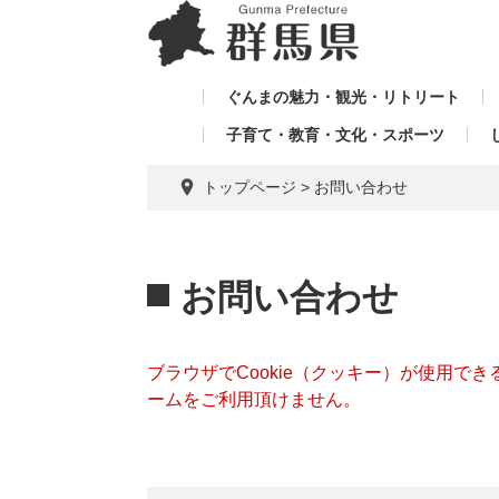
ペ
メ
メ
ー
ニ
ニ
ジ
ュ
ュ
の
ー
ぐんまの魅力・観光・リトリート
ー
先
を
子育て・教育・文化・スポーツ
を
頭
飛
飛
で
ば
トップページ
>
お問い合わせ
す。
し
ば
て
し
本
本
て
文
文
お問い合わせ
へ
ブラウザでCookie（クッキー）が使用で
ームをご利用頂けません。