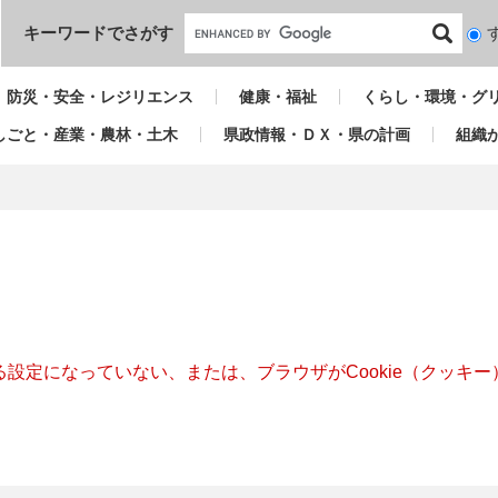
本文へ
キーワードでさがす
検
索
対
防災・安全・レジリエンス
健康・福祉
くらし・環境・グ
象
しごと・産業・農林・土木
県政情報・ＤＸ・県の計画
組織
きる設定になっていない、または、ブラウザがCookie（クッ