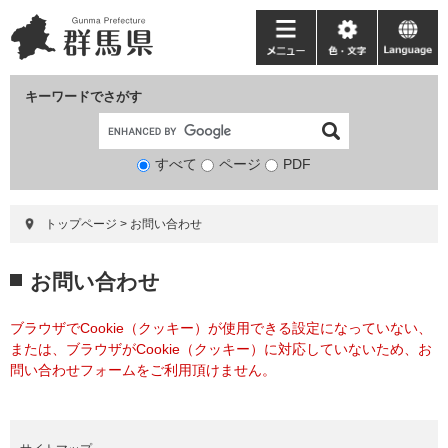
ペ
メ
ー
ニ
メ
色・
language
ジ
ュ
ニ
文
の
ー
ュ
字
キーワードでさがす
先
を
ー
頭
飛
で
ば
すべて
ページ
検
PDF
す。
し
索
て
対
本
トップページ
>
お問い合わせ
象
文
へ
本
お問い合わせ
文
ブラウザでCookie（クッキー）が使用できる設定になっていない、
または、ブラウザがCookie（クッキー）に対応していないため、お
問い合わせフォームをご利用頂けません。