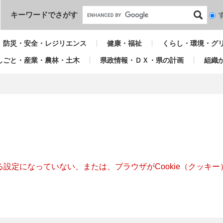
本文へ
キーワードでさがす
検
索
対
防災・安全・レジリエンス
健康・福祉
くらし・環境・グ
象
しごと・産業・農林・土木
県政情報・ＤＸ・県の計画
組織
きる設定になっていない、または、ブラウザがCookie（クッ