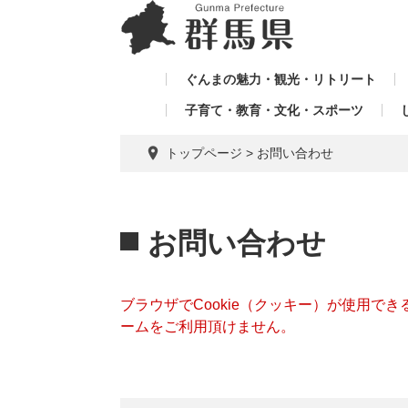
ペ
メ
メ
ー
ニ
ニ
ジ
ュ
ュ
の
ー
ぐんまの魅力・観光・リトリート
ー
先
を
子育て・教育・文化・スポーツ
を
頭
飛
飛
で
ば
トップページ
>
お問い合わせ
す。
し
ば
て
し
本
本
て
文
文
お問い合わせ
へ
ブラウザでCookie（クッキー）が使用で
ームをご利用頂けません。