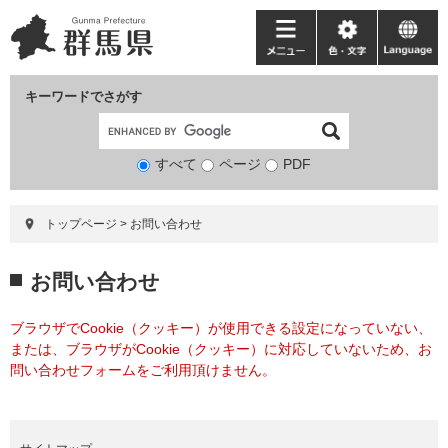
ペ
メ
ー
ニ
メ
色・
language
ジ
ュ
ニ
文
の
ー
ュ
字
キーワードでさがす
先
を
ー
頭
飛
で
ば
すべて
ページ
検
PDF
す。
し
索
て
対
本
トップページ
>
お問い合わせ
象
文
へ
本
お問い合わせ
文
ブラウザでCookie（クッキー）が使用できる設定になっていない、
または、ブラウザがCookie（クッキー）に対応していないため、お
問い合わせフォームをご利用頂けません。