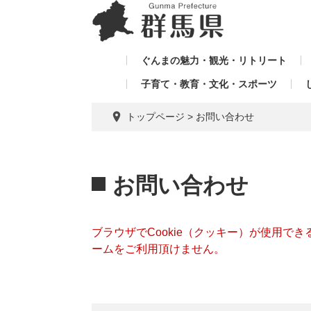
ペ
メ
メ
ー
ニ
ニ
ジ
ュ
ュ
の
ー
ぐんまの魅力・観光・リトリート
ー
先
を
子育て・教育・文化・スポーツ
を
頭
飛
飛
で
ば
トップページ
>
お問い合わせ
す。
し
ば
て
し
本
本
て
文
文
お問い合わせ
へ
ブラウザでCookie（クッキー）が使用で
ームをご利用頂けません。