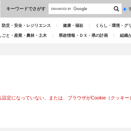
本文へ
キーワードでさがす
検
索
対
防災・安全・レジリエンス
健康・福祉
くらし・環境・グ
象
しごと・産業・農林・土木
県政情報・ＤＸ・県の計画
組織
きる設定になっていない、または、ブラウザがCookie（クッ