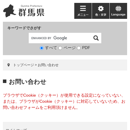
ペ
メ
ー
ニ
メ
色・
language
ジ
ュ
ニ
文
の
ー
ュ
字
キーワードでさがす
先
を
ー
頭
飛
で
ば
すべて
ページ
検
PDF
す。
し
索
て
対
本
トップページ
>
お問い合わせ
象
文
へ
本
お問い合わせ
文
ブラウザでCookie（クッキー）が使用できる設定になっていない、
または、ブラウザがCookie（クッキー）に対応していないため、お
問い合わせフォームをご利用頂けません。