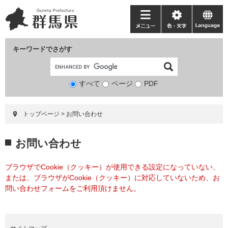
ペ
メ
ー
ニ
メ
色・
language
ジ
ュ
ニ
文
の
ー
ュ
字
キーワードでさがす
先
を
ー
頭
飛
で
ば
すべて
ページ
検
PDF
す。
し
索
て
対
本
トップページ
>
お問い合わせ
象
文
へ
本
お問い合わせ
文
ブラウザでCookie（クッキー）が使用できる設定になっていない、
または、ブラウザがCookie（クッキー）に対応していないため、お
問い合わせフォームをご利用頂けません。