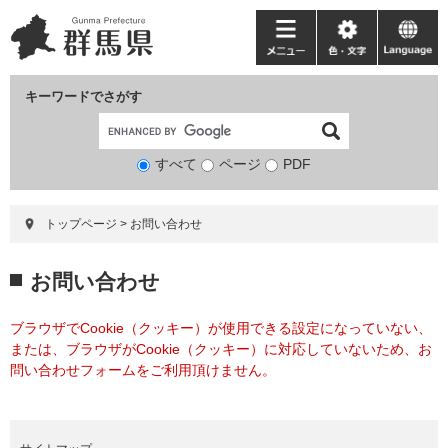
ペ
メ
ー
ニ
メ
色・
language
ジ
ュ
ニ
文
の
ー
ュ
字
キーワードでさがす
先
を
ー
頭
飛
で
ば
すべて
ページ
検
PDF
す。
し
索
て
対
本
トップページ
>
お問い合わせ
象
文
へ
本
お問い合わせ
文
ブラウザでCookie（クッキー）が使用できる設定になっていない、
または、ブラウザがCookie（クッキー）に対応していないため、お
問い合わせフォームをご利用頂けません。